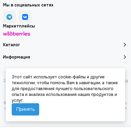
Мы в социальных сетях
Маркетплейсы
Каталог
Информация
Этот сайт использует cookie-файлы и другие
2026 © Молоток18.ру - инструмент, техника, оборудование.
Карта сайта
технологии, чтобы помочь Вам в навигации, а также
для предоставления лучшего пользовательского
опыта и анализа использования наших продуктов и
услуг.
Вся представленная на сайте информация, касающаяся характеристик,
стоимости товаров и услуг, носит информационный характер и ни при
Принять
каких условиях не является публичной офертой, определяемой
положениями Статьи 437(2) Гражданского кодекса РФ.