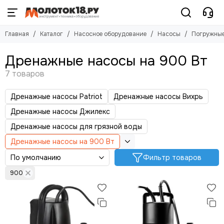
Насосное оборудование
Насосы
Погружные насосы
Главная
Каталог
Насосное оборудование
Насосы
Погружные
Смотреть все товары
Смотреть все товары
Смотреть все товары
Мотопомпы
Погружные насосы
Насосы дренажные
Дренажные насосы на 900 Вт
Насосы
Насосы фекальные
Насосные станции
Насосы вибрационные
Насосы поверхностные
Насос скважинный
Насос циркуляционный
Дренажные насосы Patriot
Дренажные насосы Вихрь
Насосы бочковые
Насос канализационный
Дренажные насосы Джилекс
Дренажные насосы для грязной воды
Дренажные насосы на 900 Вт
Фильтр товаров
900