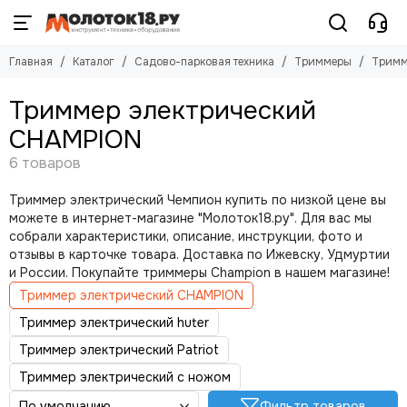
Садово-парковая техника
Триммеры
Главная
Каталог
Садово-парковая техника
Триммеры
Тримм
Смотреть все товары
Смотреть все товары
Мотоблоки
Триммеры бензиновые и мотокосы
Триммер электрический
Культиваторы
Триммеры электрические
CHAMPION
Триммеры
Триммеры аккумуляторные
Пилы цепные
Газонокосилки
Триммер электрический Чемпион купить по низкой цене вы
Мотобуры
можете в интернет-магазине "Молоток18.ру". Для вас мы
Снегоуборщики
собрали характеристики, описание, инструкции, фото и
Минитрактора
отзывы в карточке товара. Доставка по Ижевску, Удмуртии
Мойки высокого давления
и России. Покупайте триммеры Champion в нашем магазине!
Дровоколы
Триммер электрический CHAMPION
Садовые измельчители
Триммер электрический huter
Подметальные машины
Триммер электрический Patriot
Воздуходувки (пылесосы)
Триммер электрический с ножом
Садовые ножницы
Аэраторы
Фильтр товаров