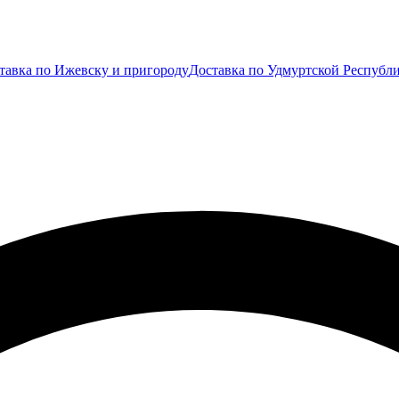
тавка по Ижевску и пригороду
Доставка по Удмуртской Республ