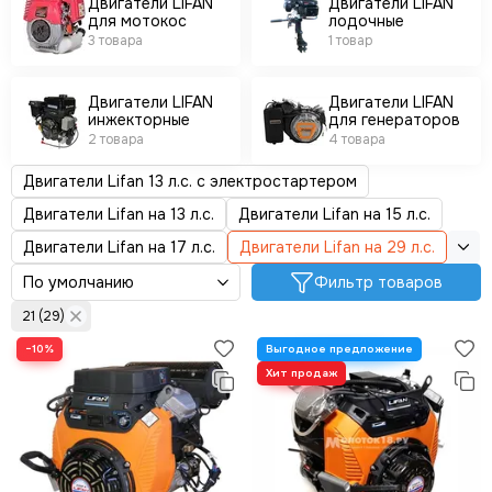
Двигатели LIFAN
Двигатели LIFAN
Двигатели YAMAHA
для мотокос
лодочные
3 товара
1 товар
Двигатели HABERT
Двигатели SHINERAY
Двигатели HUTER
Двигатели LIFAN
Двигатели LIFAN
инжекторные
для генераторов
Двигатели ENIFIELD
2 товара
4 товара
Двигатели ЭНЕРГОПРОМ
Двигатели ТЕХПРОМ
Двигатели Lifan 13 л.с. с электростартером
Двигатели RATO
Двигатели Lifan на 13 л.с.
Двигатели Lifan на 15 л.с.
Двигатели для мототехники
Двигатели Lifan на 17 л.с.
Двигатели Lifan на 29 л.с.
Фильтр товаров
21 (29)
−10%