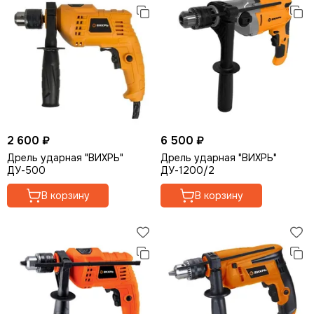
Многофункциональные устройства (реноваторы)
Ножницы по металлу
Гайковерты
Штроборезы
Краскопульты
Граверы
Наборы электроинструмента
2 600 ₽
6 500 ₽
Дрель ударная "ВИХРЬ"
Дрель ударная "ВИХРЬ"
ДУ-500
ДУ-1200/2
В корзину
В корзину