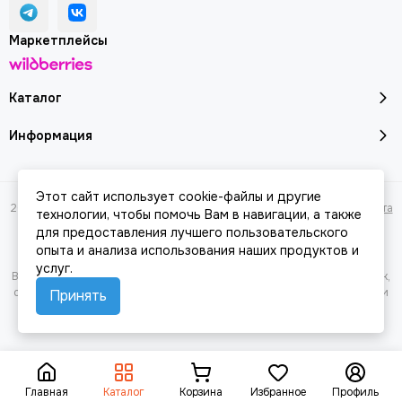
Маркетплейсы
Каталог
Информация
Этот сайт использует cookie-файлы и другие
2026 © Молоток18.ру - инструмент, техника, оборудование.
Карта сайта
технологии, чтобы помочь Вам в навигации, а также
для предоставления лучшего пользовательского
опыта и анализа использования наших продуктов и
услуг.
Вся представленная на сайте информация, касающаяся характеристик,
стоимости товаров и услуг, носит информационный характер и ни при
Принять
каких условиях не является публичной офертой, определяемой
положениями Статьи 437(2) Гражданского кодекса РФ.
Главная
Каталог
Корзина
Избранное
Профиль