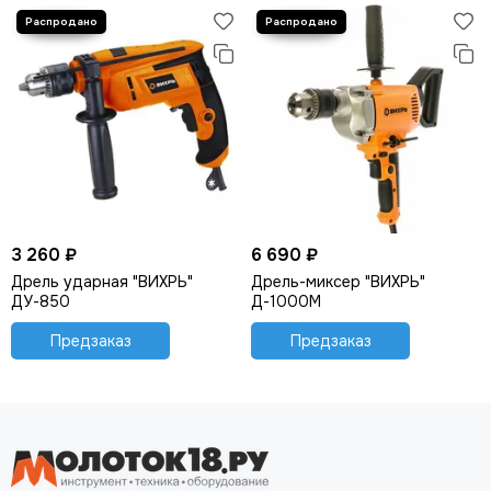
3 260 ₽
6 690 ₽
Дрель ударная "ВИХРЬ"
Дрель-миксер "ВИХРЬ"
ДУ-850
Д-1000М
Предзаказ
Предзаказ