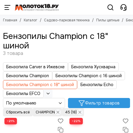
Садово-парковая техника
Пилы цепные
Главная
Каталог
Садово-парковая техника
Пилы цепные
Бен
Смотреть все товары
Смотреть все товары
Мотоблоки
Бензопилы
Бензопилы Champion с 18"
Культиваторы
Электропилы
шиной
Триммеры
Аккумуляторные пилы
Пилы цепные
Газонокосилки
Бензопила Carver в Ижевске
Бензопила Хускварна
Мотобуры
Снегоуборщики
Бензопилы Champion
Бензопилы Champion с 16 шиной
Минитрактора
Бензопилы Champion с 18" шиной
Бензопилы Echo
Мойки высокого давления
Бензопилы EFCO
Дровоколы
Садовые измельчители
Фильтр товаров
Подметальные машины
Сбросить всё
CHAMPION
45 (18)
Воздуходувки (пылесосы)
−21%
−22%
Садовые ножницы
Аэраторы