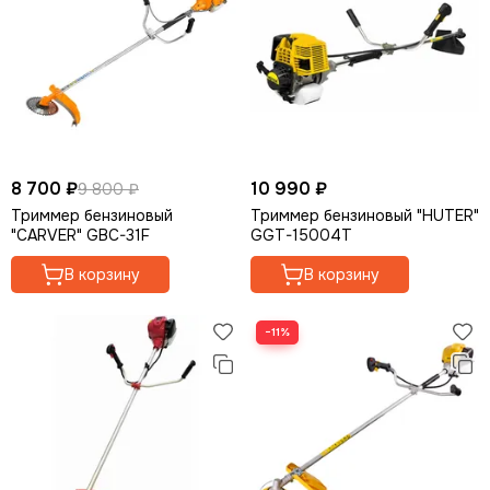
Опрыскиватели
Мотолебедки
Аккумуляторная садовая техника
Кормоизмельчители
8 700 ₽
10 990 ₽
9 800 ₽
Триммер бензиновый
Триммер бензиновый "HUTER"
"CARVER" GBC-31F
GGT-15004Т
В корзину
В корзину
−11%