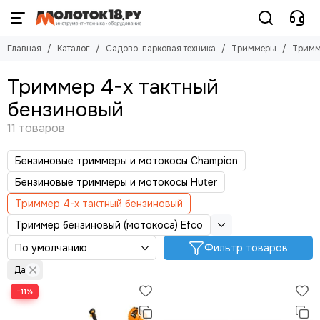
Садово-парковая техника
Триммеры
Главная
Каталог
Садово-парковая техника
Триммеры
Тримм
Смотреть все товары
Смотреть все товары
Мотоблоки
Триммеры бензиновые и мотокосы
Триммер 4-х тактный
Культиваторы
Триммеры электрические
бензиновый
Триммеры
Триммеры аккумуляторные
Пилы цепные
Газонокосилки
Бензиновые триммеры и мотокосы Champion
Мотобуры
Снегоуборщики
Бензиновые триммеры и мотокосы Huter
Минитрактора
Триммер 4-х тактный бензиновый
Мойки высокого давления
Триммер бензиновый (мотокоса) Efco
Дровоколы
Садовые измельчители
Фильтр товаров
Подметальные машины
Да
Воздуходувки (пылесосы)
−11%
Садовые ножницы
Аэраторы