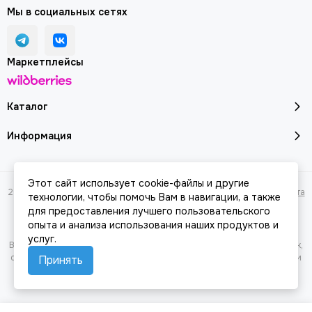
Мы в социальных сетях
Маркетплейсы
Каталог
Информация
Этот сайт использует cookie-файлы и другие
2026 © Молоток18.ру - инструмент, техника, оборудование.
Карта сайта
технологии, чтобы помочь Вам в навигации, а также
для предоставления лучшего пользовательского
опыта и анализа использования наших продуктов и
услуг.
Вся представленная на сайте информация, касающаяся характеристик,
стоимости товаров и услуг, носит информационный характер и ни при
Принять
каких условиях не является публичной офертой, определяемой
положениями Статьи 437(2) Гражданского кодекса РФ.