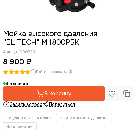
Опрыскиватели
Мотолебедки
Аккумуляторная садовая техника
Кормоизмельчители
Мойка высокого давления
"ELITECH" М 1800РБК
Артикул:
000823
8 900 ₽
Рейтинг и отзывы (1)
В наличии
В корзину
Задать вопрос
Поделиться
Садово-парковая техника
Мойки высокого давления
Электрические