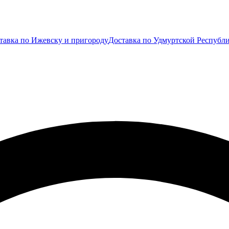
тавка по Ижевску и пригороду
Доставка по Удмуртской Республ