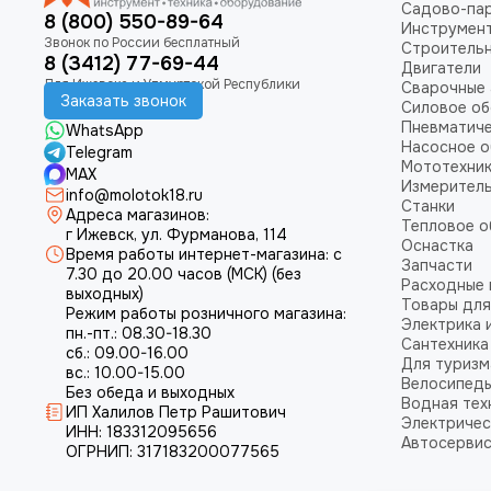
Садово-пар
8 (800) 550-89-64
Инструмен
Строитель
8 (3412) 77-69-44
Двигатели
Сварочные 
Заказать звонок
Силовое о
Пневматич
WhatsApp
Насосное 
Telegram
Мототехни
MAX
Измеритель
info@molotok18.ru
Станки
Адреса магазинов:
Тепловое 
г Ижевск, ул. Фурманова, 114
Оснастка
Время работы интернет-магазина: с
Запчасти
7.30 до 20.00 часов (МСК) (без
Расходные
выходных)
Товары для
Режим работы розничного магазина:
Электрика 
пн.-пт.: 08.30-18.30
Сантехника
сб.: 09.00-16.00
Для туризм
вс.: 10.00-15.00
Велосипед
Без обеда и выходных
Водная тех
ИП Халилов Петр Рашитович
Электричес
ИНН: 183312095656
Автосерви
ОГРНИП: 317183200077565