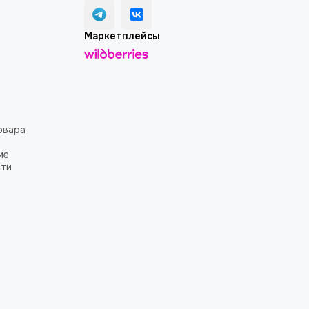
Маркетплейсы
овара
ие
сти