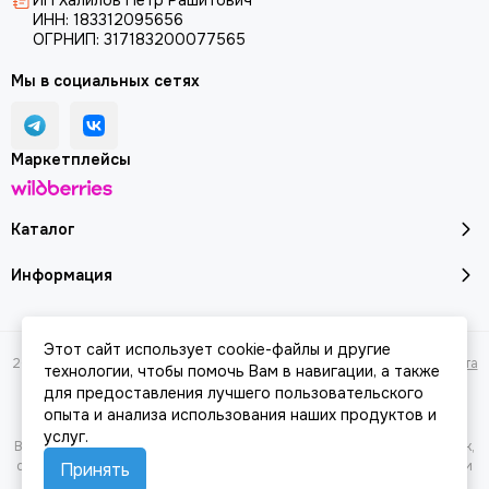
ИП Халилов Петр Рашитович
ИНН: 183312095656
ОГРНИП: 317183200077565
Мы в социальных сетях
Маркетплейсы
Каталог
Информация
Этот сайт использует cookie-файлы и другие
2026 © Молоток18.ру - инструмент, техника, оборудование.
Карта сайта
технологии, чтобы помочь Вам в навигации, а также
для предоставления лучшего пользовательского
опыта и анализа использования наших продуктов и
услуг.
Вся представленная на сайте информация, касающаяся характеристик,
стоимости товаров и услуг, носит информационный характер и ни при
Принять
каких условиях не является публичной офертой, определяемой